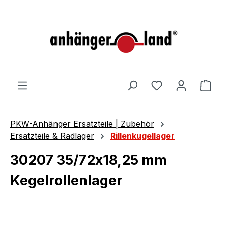
alt springen
Ware
PKW-Anhänger Ersatzteile | Zubehör
Ersatzteile & Radlager
Rillenkugellager
30207 35/72x18,25 mm
Kegelrollenlager
Bildergalerie überspringen