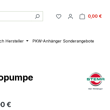
0,00 €
Ware
ach Hersteller
PKW-Anhänger Sonderangebote
ropumpe
00 €