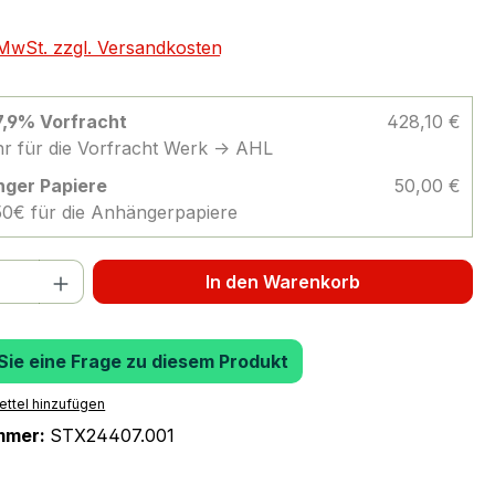
. MwSt. zzgl. Versandkosten
 7,9% Vorfracht
428,10 €
r für die Vorfracht Werk -> AHL
ger Papiere
50,00 €
 50€ für die Anhängerpapiere
 Anzahl: Gib den gewünschten Wert ein 
In den Warenkorb
 Sie eine Frage zu diesem Produkt
ttel hinzufügen
mmer:
STX24407.001