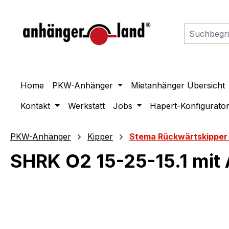
springen
Zur Hauptnavigation springen
Home
PKW-Anhänger
Mietanhänger Übersicht
Kontakt
Werkstatt
Jobs
Hapert-Konfigurato
PKW-Anhänger
Kipper
Stema Rückwärtskipper
SHRK O2 15-25-15.1 mit
Bildergalerie überspringen