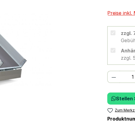
Preise inkl
zzgl.
Gebüh
Anhän
zzgl.
Produkt
Stellen
Zum Merkze
Produktnu