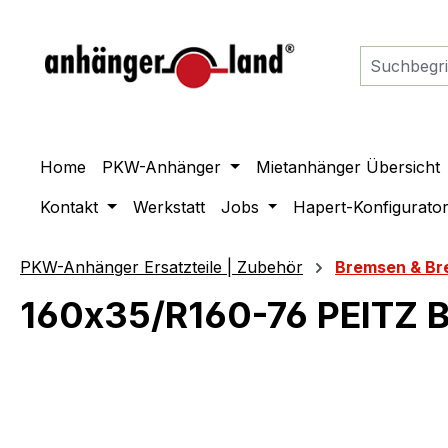
springen
Zur Hauptnavigation springen
Home
PKW-Anhänger
Mietanhänger Übersicht
Kontakt
Werkstatt
Jobs
Hapert-Konfigurato
PKW-Anhänger Ersatzteile | Zubehör
Bremsen & Br
160x35/R160-76 PEITZ 
Bildergalerie überspringen