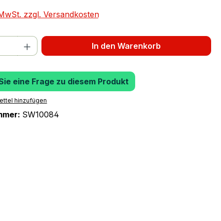
. MwSt. zzgl. Versandkosten
 Anzahl: Gib den gewünschten Wert ein 
In den Warenkorb
 Sie eine Frage zu diesem Produkt
ttel hinzufügen
mmer:
SW10084