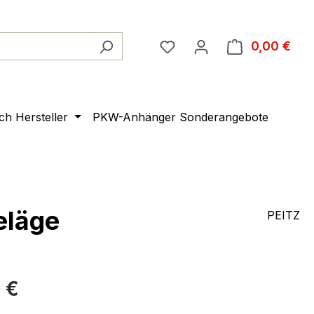
0,00 €
Ware
ach Hersteller
PKW-Anhänger Sonderangebote
eläge
PEITZ
 €