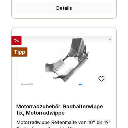
Details
Rabatt
%
Tipp
Motorradzubehör: Radhalterwippe
fix, Motorradwippe
Motorradwippe Reifenmaße von 10" bis 19"