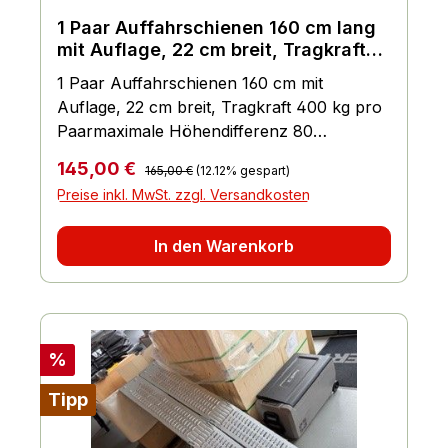
1 Paar Auffahrschienen 160 cm lang
mit Auflage, 22 cm breit, Tragkraft
pro Paar ca. 400 kg
1 Paar Auffahrschienen 160 cm mit
Auflage, 22 cm breit, Tragkraft 400 kg pro
Paarmaximale Höhendifferenz 80
cmSchiene ist einklappbar und passt wohl
Regulärer Preis:
Verkaufspreis:
145,00 €
165,00 €
(12.12% gespart)
jeden KofferraumTragkraft pro Paar ca.
Preise inkl. MwSt. zzgl. Versandkosten
400 kgPreis gilt pro 1 Paar (2 Stück)
Auffahrschiene
In den Warenkorb
Rabatt
%
Tipp