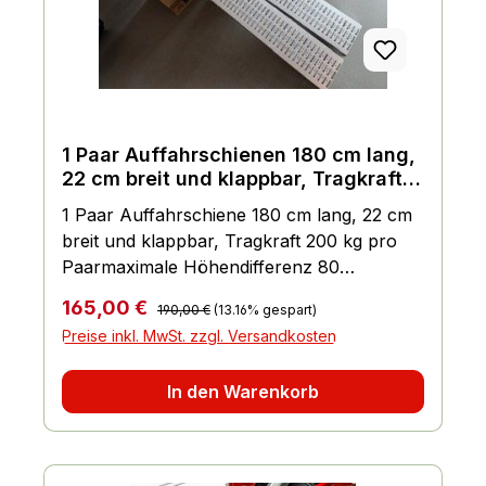
1 Paar Auffahrschienen 180 cm lang,
22 cm breit und klappbar, Tragkraft
200 kg pro Paar
1 Paar Auffahrschiene 180 cm lang, 22 cm
breit und klappbar, Tragkraft 200 kg pro
Paarmaximale Höhendifferenz 80
cmSchiene ist einklappbar und passt wohl
Regulärer Preis:
Verkaufspreis:
165,00 €
190,00 €
(13.16% gespart)
jeden KofferraumTragkraft pro Paar ca.
Preise inkl. MwSt. zzgl. Versandkosten
200 kgPreis gilt pro 1 Stück Auffahrschiene
In den Warenkorb