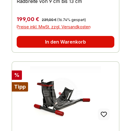
Radbreite von 9 cm bis 13 cm
Regulärer Preis:
Verkaufspreis:
199,00 €
239,00 €
(16.74% gespart)
Preise inkl. MwSt. zzgl. Versandkosten
In den Warenkorb
Rabatt
%
Tipp