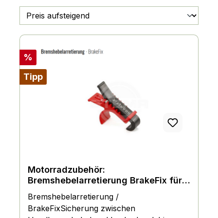
Rabatt
%
Tipp
Motorradzubehör:
Bremshebelarretierung BrakeFix für
das Motorrad
Bremshebelarretierung /
BrakeFixSicherung zwischen