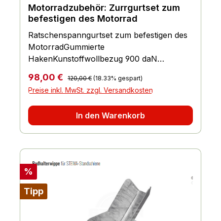
Motorradzubehör: Zurrgurtset zum
befestigen des Motorrad
Ratschenspanngurtset zum befestigen des
MotorradGummierte
HakenKunstoffwollbezug 900 daN
Belastbarkeit Spanngurt 35 mm breit und
Regulärer Preis:
Verkaufspreis:
98,00 €
120,00 €
(18.33% gespart)
äußerst belastbarGurtlänge 197
Preise inkl. MwSt. zzgl. Versandkosten
cmGalvanisierte Ratscheninkl. Tragetasche1
Set = 2 Stück Befestigungen
In den Warenkorb
Rabatt
%
Tipp