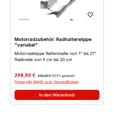
Motorradzubehör: Radhalterwippe
"variabel"
Motorradwippe Reifenmaße von 1" bis 21"
Radbreite von 9 cm bis 20 cm
Regulärer Preis:
Verkaufspreis:
298,50 €
335,00 €
(10.9% gespart)
Preise inkl. MwSt. zzgl. Versandkosten
In den Warenkorb