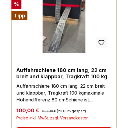
Rabatt
%
Tipp
Auffahrschiene 180 cm lang, 22 cm
breit und klappbar, Tragkraft 100 kg
Auffahrschiene 180 cm lang, 22 cm breit
und klappbar, Tragkraft 100 kgmaximale
Höhendifferenz 80 cmSchiene ist
einklappbar und passt wohl jeden
Regulärer Preis:
Verkaufspreis:
100,00 €
130,00 €
(23.08% gespart)
KofferraumTragkraft pro Schiene ca. 100
Preise inkl. MwSt. zzgl. Versandkosten
kgPreis gilt pro 1 Stück Auffahrschiene