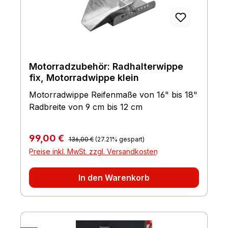
Motorradzubehör: Radhalterwippe
fix, Motorradwippe klein
Motorradwippe Reifenmaße von 16" bis 18"
Radbreite von 9 cm bis 12 cm
Regulärer Preis:
Verkaufspreis:
99,00 €
136,00 €
(27.21% gespart)
Preise inkl. MwSt. zzgl. Versandkosten
In den Warenkorb