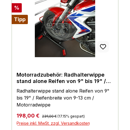
Rabatt
%
Tipp
Motorradzubehör: Radhalterwippe
stand alone Reifen von 9" bis 19" /
Reifenbreite von 9-13 cm
Radhalterwippe stand alone Reifen von 9"
bis 19" / Reifenbreite von 9-13 cm /
Motorradwippe
Regulärer Preis:
Verkaufspreis:
198,00 €
239,00 €
(17.15% gespart)
Preise inkl. MwSt. zzgl. Versandkosten