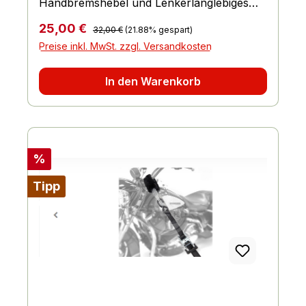
Handbremshebel und Lenkerlanglebiges
und extrem festes Materialfür jedes
Regulärer Preis:
Verkaufspreis:
25,00 €
32,00 €
(21.88% gespart)
Motorrad geeignet
Preise inkl. MwSt. zzgl. Versandkosten
In den Warenkorb
Rabatt
%
Tipp