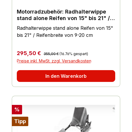
Motorradzubehör: Radhalterwippe
stand alone Reifen von 15" bis 21" /
Reifenbreite von 9-20 cm
Radhalterwippe stand alone Reifen von 15"
bis 21" / Reifenbreite von 9-20 cm
Regulärer Preis:
Verkaufspreis:
295,50 €
355,00 €
(16.76% gespart)
Preise inkl. MwSt. zzgl. Versandkosten
In den Warenkorb
Rabatt
%
Tipp