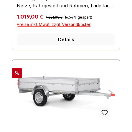
Netze, Fahrgestell und Rahmen, Ladefläche
und Boden, Räder und Achsen, Verzurr-
Regulärer Preis:
Verkaufspreis:
1.019,00 €
1.221,00 €
(16.54% gespart)
und Sicherungsmöglichkeiten,
Preise inkl. MwSt. zzgl. Versandkosten
Lichttechnische Einrichtungen
Details
Rabatt
%