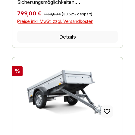
Sicherungsmöglichkeiten,
Einhängemöglichkeiten für Planen und
Regulärer Preis:
Verkaufspreis:
799,00 €
1.150,00 €
(30.52% gespart)
Netze, Räder und Achsen, Bordwand,
Preise inkl. MwSt. zzgl. Versandkosten
Reling und Co., Fahrgestell und Rahmen
Details
Rabatt
%