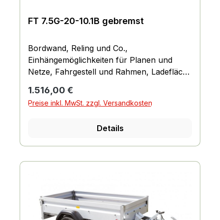
Kompaktradlager Stabile Zinkkotflügel mit
Spritzschutzlappen ausgestattet Verzurr-
FT 7.5G-20-10.1B gebremst
und Sicherungsmöglichkeiten 6 versenkte
Verzurrbügel, auf der Ladefläche im
Bordwand, Reling und Co.,
Rahmen integriert
Einhängemöglichkeiten für Planen und
Netze, Fahrgestell und Rahmen, Ladefläche
und Boden, Räder und Achsen, Verzurr-
Regulärer Preis:
1.516,00 €
und Sicherungsmöglichkeiten,
Preise inkl. MwSt. zzgl. Versandkosten
Lichttechnische Einrichtungen
Details