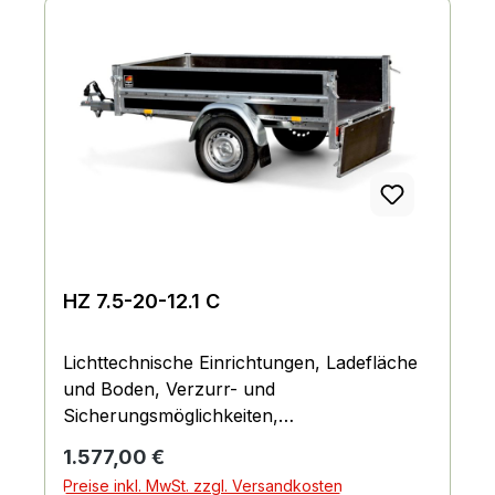
HZ 7.5-20-12.1 C
Lichttechnische Einrichtungen, Ladefläche
und Boden, Verzurr- und
Sicherungsmöglichkeiten,
Einhängemöglichkeiten für Planen und
Regulärer Preis:
1.577,00 €
Netze, Räder und Achsen, Bordwand,
Preise inkl. MwSt. zzgl. Versandkosten
Reling und Co., Fahrgestell und Rahmen