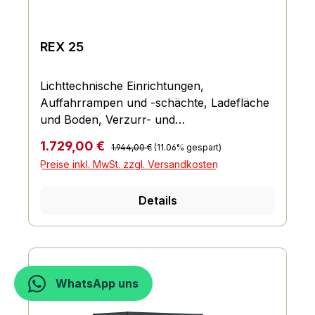
REX 25
Lichttechnische Einrichtungen,
Auffahrrampen und -schächte, Ladefläche
und Boden, Verzurr- und
Sicherungsmöglichkeiten,
Regulärer Preis:
Verkaufspreis:
1.729,00 €
1.944,00 €
(11.06% gespart)
Einhängemöglichkeiten für Planen und
Preise inkl. MwSt. zzgl. Versandkosten
Netze, Räder und Achsen, Bordwand,
Reling und Co., Fahrgestell und Rahmen
Details
WhatsApp uns