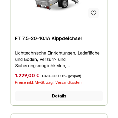
FT 7.5-20-10.1A Kippdeichsel
Lichttechnische Einrichtungen, Ladefläche
und Boden, Verzurr- und
Sicherungsmöglichkeiten,
Einhängemöglichkeiten für Planen und
Regulärer Preis:
Verkaufspreis:
1.229,00 €
1.323,00 €
(7.11% gespart)
Netze, Räder und Achsen, Bordwand,
Preise inkl. MwSt. zzgl. Versandkosten
Reling und Co., Fahrgestell und Rahmen
Details