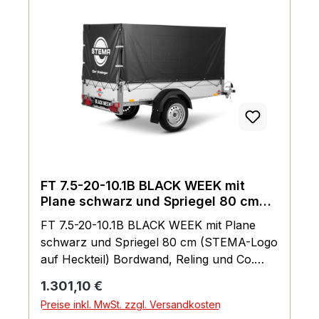
FT 7.5-20-10.1B BLACK WEEK mit
Plane schwarz und Spriegel 80 cm
(STEMA-Logo auf Heckteil)
FT 7.5-20-10.1B BLACK WEEK mit Plane
schwarz und Spriegel 80 cm (STEMA-Logo
auf Heckteil) Bordwand, Reling und Co.
Bordwand: Stema Einhängemöglichkeiten
Regulärer Preis:
1.301,10 €
für Planen und Netze Montierte
Preise inkl. MwSt. zzgl. Versandkosten
Einhängeknöpfe zur Fixierung von Planen