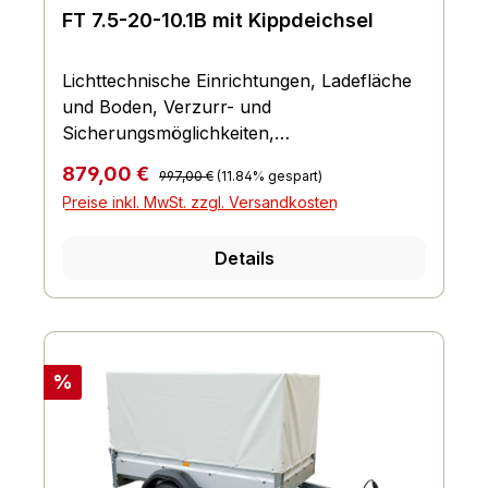
FT 7.5-20-10.1B mit Kippdeichsel
Lichttechnische Einrichtungen, Ladefläche
und Boden, Verzurr- und
Sicherungsmöglichkeiten,
Einhängemöglichkeiten für Planen und
Regulärer Preis:
Verkaufspreis:
879,00 €
997,00 €
(11.84% gespart)
Netze, Räder und Achsen, Bordwand,
Preise inkl. MwSt. zzgl. Versandkosten
Reling und Co., Fahrgestell und Rahmen
Details
Rabatt
%