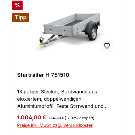
Rabatt
%
Tipp
Startrailer H 751510
13 poliger Stecker, Bordwände aus
eloxiertem, doppelwandigen
Aluminiumprofil, Feste Stirnwand und
Klappe mit stabilen Verschlüssen,
Regulärer Preis:
Verkaufspreis:
1.004,00 €
1.141,21 €
(12.02% gespart)
Zurrbügel in den Seitenbordwänden
Preise inkl. MwSt. zzgl. Versandkosten
integriert, Zugkraft 400 kg pro Zurrbügel,
Dekra geprüft, Multifunktionsbeleuchtung