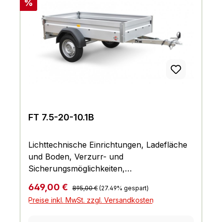
Rabatt
%
FT 7.5-20-10.1B
Lichttechnische Einrichtungen, Ladefläche
und Boden, Verzurr- und
Sicherungsmöglichkeiten,
Einhängemöglichkeiten für Planen und
Regulärer Preis:
Verkaufspreis:
649,00 €
895,00 €
(27.49% gespart)
Netze, Räder und Achsen, Bordwand,
Preise inkl. MwSt. zzgl. Versandkosten
Reling und Co., Fahrgestell und Rahmen