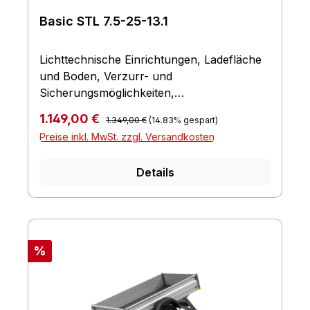
Basic STL 7.5-25-13.1
Lichttechnische Einrichtungen, Ladefläche
und Boden, Verzurr- und
Sicherungsmöglichkeiten,
Einhängemöglichkeiten für Planen und
Regulärer Preis:
Verkaufspreis:
1.149,00 €
1.349,00 €
(14.83% gespart)
Netze, Räder und Achsen, Bordwand,
Preise inkl. MwSt. zzgl. Versandkosten
Reling und Co., Fahrgestell und Rahmen
Details
Rabatt
%