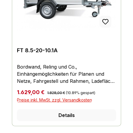
FT 8.5-20-10.1A
Bordwand, Reling und Co.,
Einhängemöglichkeiten für Planen und
Netze, Fahrgestell und Rahmen, Ladefläche
und Boden, Räder und Achsen, Verzurr-
Regulärer Preis:
Verkaufspreis:
1.629,00 €
1.828,00 €
(10.89% gespart)
und Sicherungsmöglichkeiten,
Preise inkl. MwSt. zzgl. Versandkosten
Lichttechnische Einrichtungen
Details