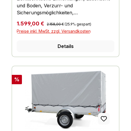
und Boden, Verzurr- und
Sicherungsmöglichkeiten,
Einhängemöglichkeiten für Planen und
Regulärer Preis:
Verkaufspreis:
1.599,00 €
2.158,00 €
(25.9% gespart)
Netze, Räder und Achsen, Bordwand,
Preise inkl. MwSt. zzgl. Versandkosten
Reling und Co., Fahrgestell und Rahmen
Details
Rabatt
%