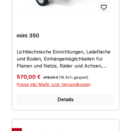
mini 350
Lichttechnische Einrichtungen, Ladefläche
und Boden, Einhängemöglichkeiten für
Planen und Netze, Räder und Achsen,
Bordwand, Reling und Co., Fahrgestell und
Regulärer Preis:
Verkaufspreis:
570,00 €
698,00 €
(18.34% gespart)
Rahmen
Preise inkl. MwSt. zzgl. Versandkosten
Details