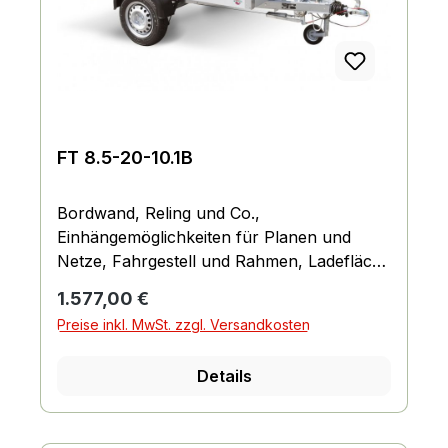
FT 8.5-20-10.1B
Bordwand, Reling und Co.,
Einhängemöglichkeiten für Planen und
Netze, Fahrgestell und Rahmen, Ladefläche
und Boden, Räder und Achsen, Verzurr-
Regulärer Preis:
1.577,00 €
und Sicherungsmöglichkeiten,
Preise inkl. MwSt. zzgl. Versandkosten
Lichttechnische Einrichtungen
Details