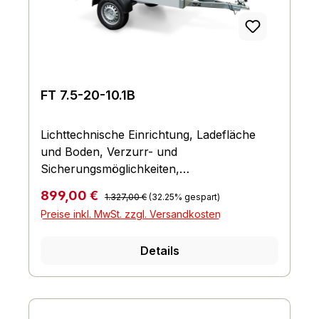
FT 7.5-20-10.1B
Lichttechnische Einrichtung, Ladefläche
und Boden, Verzurr- und
Sicherungsmöglichkeiten,
Einhängemöglichkeiten für Planen und
Regulärer Preis:
Verkaufspreis:
899,00 €
1.327,00 €
(32.25% gespart)
Netze, Räder und Achsen, Bordwand,
Preise inkl. MwSt. zzgl. Versandkosten
Reling und Co., Fahrgestell und Rahmen
Details