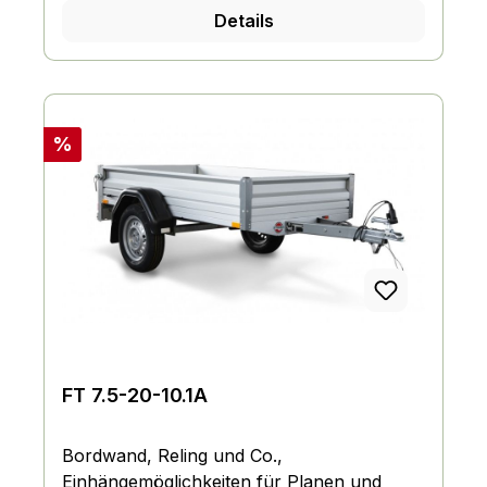
Details
im Unterfahrschutz integriert, Eckrungen
mit Einsteckmöglichkeiten, Vormontierte
Befestigungsknöpfe für Planenbefestigung
an den Bordwänden
Rabatt
%
FT 7.5-20-10.1A
Bordwand, Reling und Co.,
Einhängemöglichkeiten für Planen und