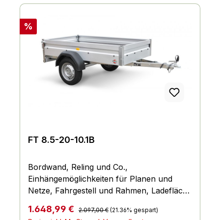
Rabatt
%
FT 8.5-20-10.1B
Bordwand, Reling und Co.,
Einhängemöglichkeiten für Planen und
Netze, Fahrgestell und Rahmen, Ladefläche
und Boden, Räder und Achsen, Verzurr-
Regulärer Preis:
Verkaufspreis:
1.648,99 €
2.097,00 €
(21.36% gespart)
und Sicherungsmöglichkeiten,