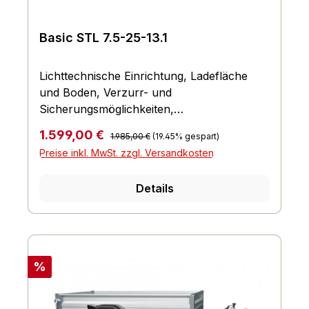
Basic STL 7.5-25-13.1
Lichttechnische Einrichtung, Ladefläche
und Boden, Verzurr- und
Sicherungsmöglichkeiten,
Einhängemöglichkeiten für Planen und
Regulärer Preis:
Verkaufspreis:
1.599,00 €
1.985,00 €
(19.45% gespart)
Netze, Räder und Achsen, Bordwand,
Preise inkl. MwSt. zzgl. Versandkosten
Reling und Co., Fahrgestell und Rahmen
Details
Rabatt
%