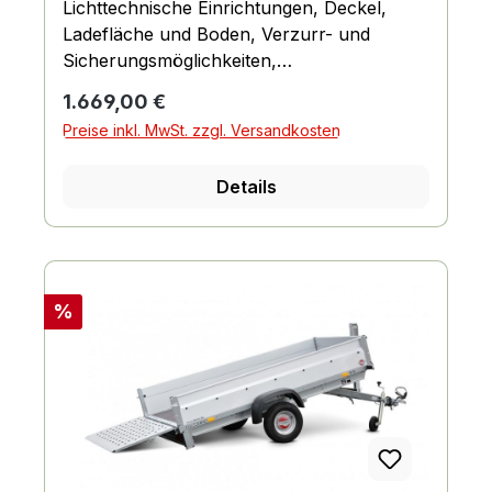
Lichttechnische Einrichtungen, Deckel,
Ladefläche und Boden, Verzurr- und
Sicherungsmöglichkeiten,
Einhängemöglichkeiten für Planen und
Regulärer Preis:
1.669,00 €
Netze, Räder und Achsen, Bordwand,
Preise inkl. MwSt. zzgl. Versandkosten
Reling und Co., Fahrgestell und Rahmen
Details
Rabatt
%