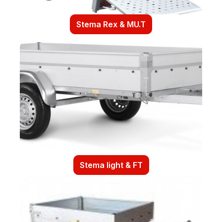
Stema Rex & MU.T
Stema light & FT