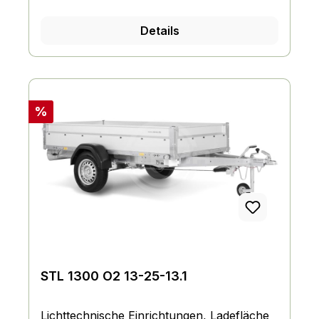
Details
Rabatt
%
STL 1300 O2 13-25-13.1
Lichttechnische Einrichtungen, Ladefläche