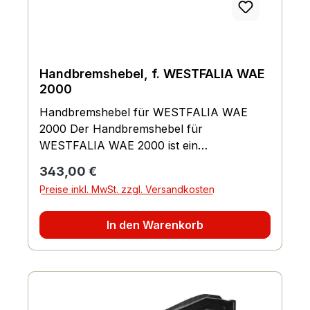
Die Achsstoßdämpfer sind hochwertig
verarbeitet und garantieren eine lange
Lebensdauer. Anwendung: Die
Achsstoßdämpfer eignen sich ideal für den
Einsatz in Fahrzeugen der Marke
Handbremshebel, f. WESTFALIA WAE
WESTFALIA. Sie können problemlos an
2000
der Achse montiert werden und sorgen für
Handbremshebel für WESTFALIA WAE
eine verbesserte Fahrstabilität und ein
2000 Der Handbremshebel für
komfortables Fahrgefühl. Durch ihre
WESTFALIA WAE 2000 ist ein
robuste Konstruktion und hochwertige
hochwertiges Ersatzteil, das speziell für
Regulärer Preis:
Materialien sind sie besonders langlebig und
343,00 €
dieses Modell entwickelt wurde. Er
widerstandsfähig gegenüber Belastungen
Preise inkl. MwSt. zzgl. Versandkosten
gewährleistet eine zuverlässige
im Straßenverkehr. Die Achsstoßdämpfer
Handbremse und sorgt für eine sichere
sind ein unverzichtbares Bauteil für eine
In den Warenkorb
Parkposition. Eigenschaften: Passend für
sichere und angenehme Fahrt. Vorteile: Set
WESTFALIA WAE 2000 Inklusive Abreißseil
von 2 Stück Passend für WESTFALIA-
Hochwertige Verarbeitung Einfache
Fahrzeuge Effektive Stoßdämpfung
Installation Langlebig und robust Vorteile:
Einfache Montage Lange Lebensdauer
Sicherheit: Der Handbremshebel
Verbesserte Fahrstabilität Komfortables