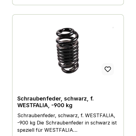
12,2 x 124 mm Nabe: WESTFALIA
Maximale Tragfähigkeit: 275 kg Vorteile:
Robuste Felge für den Einsatz in
verschiedenen Anwendungen Hohe
Tragfähigkeit für schwere Lasten
WESTFALIA Nabe sorgt für eine
zuverlässige Verbindung Einfache Montage
und Demontage Anwendungsbereiche:
Industrielle Anwendungen
Landwirtschaftliche Maschinen Garten- und
Landschaftsbau Transportwesen
Schraubenfeder, schwarz, f.
WESTFALIA, -900 kg
Schraubenfeder, schwarz, f. WESTFALIA,
-900 kg Die Schraubenfeder in schwarz ist
speziell für WESTFALIA