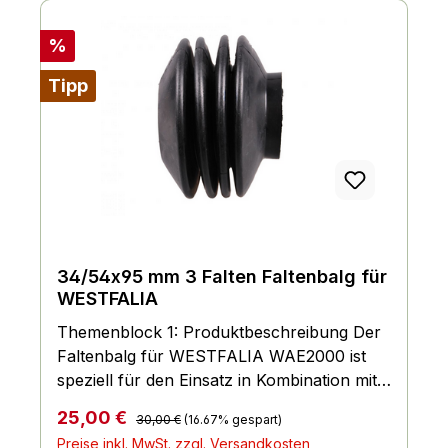
Rabatt
%
Tipp
34/54x95 mm 3 Falten Faltenbalg für
WESTFALIA
Themenblock 1: Produktbeschreibung Der
Faltenbalg für WESTFALIA WAE2000 ist
speziell für den Einsatz in Kombination mit
dem WESTFALIA WAE2000 entwickelt
Regulärer Preis:
Verkaufspreis:
25,00 €
30,00 €
(16.67% gespart)
worden. Er hat die Maße 34/54x95 mm und
Preise inkl. MwSt. zzgl. Versandkosten