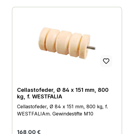
Buchsen Enthält 4 Befestigungsringe
Enthält 8 Blindnieten Vorteile: Hohe Qualität
und Langlebigkeit Einfache Installation
Optimale Lagerung und Stabilität Perfekte
Passform für die WESTFALIA WAE 2000
Anwendungsbereiche: Industrie Handwerk
Werkstatt Transportwesen Bestellen Sie
jetzt den Lagerbuchsensatz für die
WESTFALIA WAE 2000 mit einem
Durchmesser von 50 mm und profitieren
Sie von einer optimalen Lagerung und
Stabilität!
Cellastofeder, Ø 84 x 151 mm, 800
kg, f. WESTFALIA
Cellastofeder, Ø 84 x 151 mm, 800 kg, f.
WESTFALIAm. Gewindestifte M10
Regulärer Preis:
168,00 €