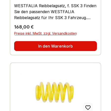
WESTFALIA Reibbelagsatz, f. SSK 3 Finden
Sie den passenden WESTFALIA
Reibbelagsatz für Ihr SSK 3 Fahrzeug.
Eigenschaften: Hohe Qualität und
Regulärer Preis:
168,00 €
Langlebigkeit Speziell für das SSK 3 Modell
Preise inkl. MwSt. zzgl. Versandkosten
entwickelt Einfache Montage und
Installation Optimale Bremsleistung und
In den Warenkorb
Sicherheit Vorteile: Verbesserte
Bremswirkung Reduziertes
Bremsenquietschen Erhöhte Lebensdauer
der Bremsbeläge Passgenaue
Komponenten für eine reibungslose
Funktion Anwendungsbereiche: SSK 3
Fahrzeuge Autowerkstätten und -
reparaturdienste Privatpersonen mit SSK 3
Fahrzeugen Bestellung und Lieferung:
Bestellen Sie den WESTFALIA
Reibbelagsatz für Ihr SSK 3 Fahrzeug