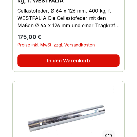
kg, f. WESTFALIA
Cellastofeder, Ø 64 x 126 mm, 400 kg, f.
WESTFALIA Die Cellastofeder mit den
Maßen Ø 64 x 126 mm und einer Tragkraft
von 400 kg ist speziell für den Einsatz in
Regulärer Preis:
175,00 €
WESTFALIA-Fahrzeugen entwickelt
Preise inkl. MwSt. zzgl. Versandkosten
worden. Sie wird mit einem Gewindestift M8
und einer Einschlagmutter M8 geliefert.
In den Warenkorb
Eigenschaften: Maße: Ø 64 x 126 mm
Tragkraft: 400 kg Geeignet für
WESTFALIA-Fahrzeuge Inklusive
Gewindestift M8 und Einschlagmutter M8
Vorteile: Hohe Tragkraft von 400 kg
Passgenau für WESTFALIA-Fahrzeuge
Einfache Montage mit dem mitgelieferten
Gewindestift und Einschlagmutter Robuste
und langlebige Cellastofeder
Anwendungsbereiche: WESTFALIA-
Fahrzeuge Transport von schweren Lasten