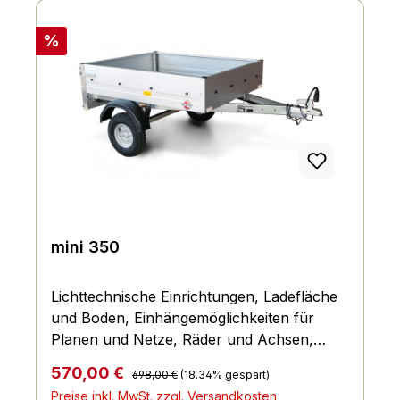
Rabatt
%
mini 350
Lichttechnische Einrichtungen, Ladefläche
und Boden, Einhängemöglichkeiten für
Planen und Netze, Räder und Achsen,
Bordwand, Reling und Co., Fahrgestell und
Regulärer Preis:
Verkaufspreis:
570,00 €
698,00 €
(18.34% gespart)
Rahmen
Preise inkl. MwSt. zzgl. Versandkosten