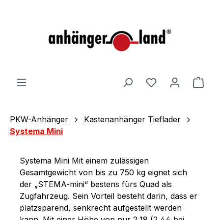
alt springen
Ware
PKW-Anhänger
Kastenanhänger Tieflader
Systema Mini
Systema Mini Mit einem zulässigen
Gesamtgewicht von bis zu 750 kg eignet sich
der „STEMA-mini“ bestens fürs Quad als
Zugfahrzeug. Sein Vorteil besteht darin, dass er
platzsparend, senkrecht aufgestellt werden
kann. Mit einer Höhe von nur 2,18 (2,44 bei