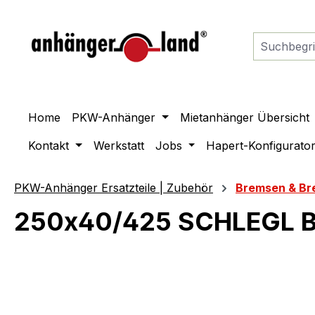
springen
Zur Hauptnavigation springen
Home
PKW-Anhänger
Mietanhänger Übersicht
Kontakt
Werkstatt
Jobs
Hapert-Konfigurato
PKW-Anhänger Ersatzteile | Zubehör
Bremsen & Br
250x40/425 SCHLEGL B
Bildergalerie überspringen