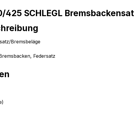
40/425 SCHLEGL Bremsbackensa
chreibung
atz/Bremsbeläge
 Bremsbacken, Federsatz
ten
e)