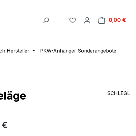
0,00 €
Ware
ach Hersteller
PKW-Anhänger Sonderangebote
eläge
SCHLEGL
 €