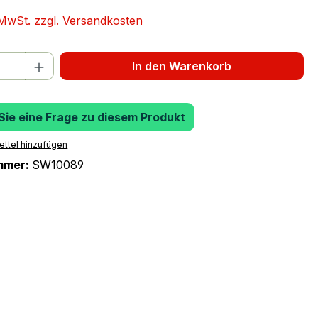
. MwSt. zzgl. Versandkosten
 Anzahl: Gib den gewünschten Wert ein 
In den Warenkorb
 Sie eine Frage zu diesem Produkt
ttel hinzufügen
mmer:
SW10089