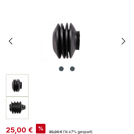
Bildergalerie überspringen
%
25,00 €
30,00 €
(16.67% gespart)