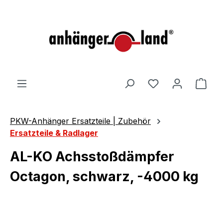
alt springen
Ware
PKW-Anhänger Ersatzteile | Zubehör
Ersatzteile & Radlager
AL-KO Achsstoßdämpfer
Octagon, schwarz, -4000 kg
Bildergalerie überspringen