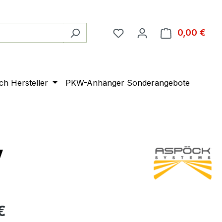
0,00 €
Ware
ach Hersteller
PKW-Anhänger Sonderangebote
V
€