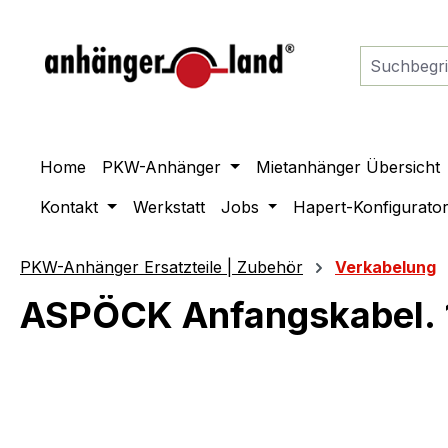
springen
Zur Hauptnavigation springen
Home
PKW-Anhänger
Mietanhänger Übersicht
Kontakt
Werkstatt
Jobs
Hapert-Konfigurato
PKW-Anhänger Ersatzteile | Zubehör
Verkabelung
ASPÖCK Anfangskabel. 1.
Bildergalerie überspringen