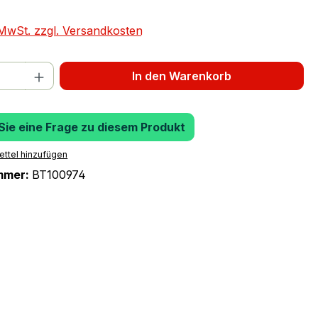
. MwSt. zzgl. Versandkosten
 Anzahl: Gib den gewünschten Wert ein 
In den Warenkorb
 Sie eine Frage zu diesem Produkt
ttel hinzufügen
mmer:
BT100974