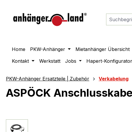
springen
Zur Hauptnavigation springen
Home
PKW-Anhänger
Mietanhänger Übersicht
Kontakt
Werkstatt
Jobs
Hapert-Konfigurato
PKW-Anhänger Ersatzteile | Zubehör
Verkabelung
ASPÖCK Anschlusskabel.
Bildergalerie überspringen