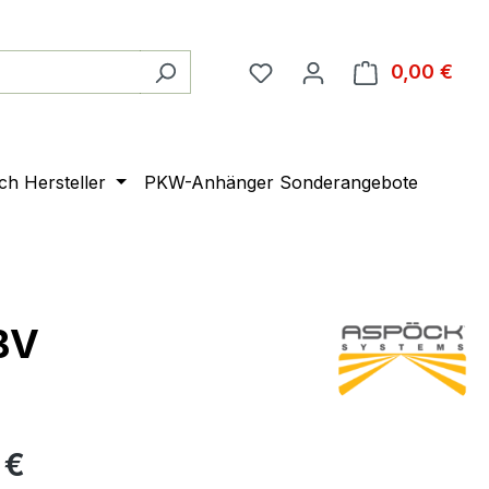
0,00 €
Ware
ach Hersteller
PKW-Anhänger Sonderangebote
BV
 €