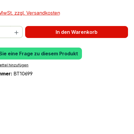
. MwSt. zzgl. Versandkosten
 Anzahl: Gib den gewünschten Wert ein 
In den Warenkorb
 Sie eine Frage zu diesem Produkt
ttel hinzufügen
mmer:
BT10699