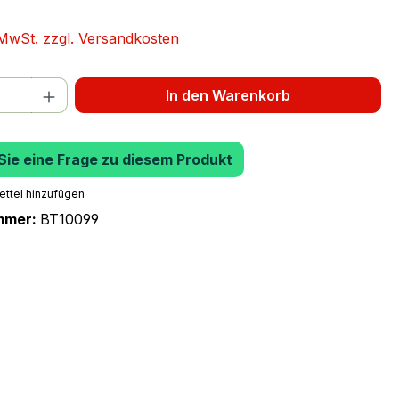
. MwSt. zzgl. Versandkosten
 Anzahl: Gib den gewünschten Wert ein 
In den Warenkorb
 Sie eine Frage zu diesem Produkt
ttel hinzufügen
mmer:
BT10099