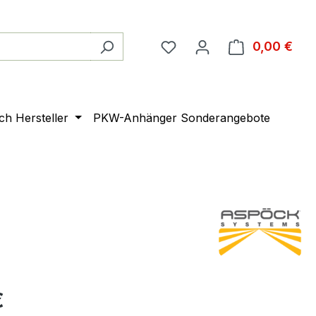
0,00 €
Ware
ach Hersteller
PKW-Anhänger Sonderangebote
h
€