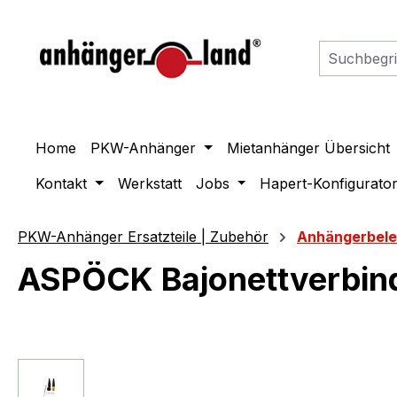
springen
Zur Hauptnavigation springen
Home
PKW-Anhänger
Mietanhänger Übersicht
Kontakt
Werkstatt
Jobs
Hapert-Konfigurato
PKW-Anhänger Ersatzteile | Zubehör
Anhängerbel
ASPÖCK Bajonettverbinde
Bildergalerie überspringen