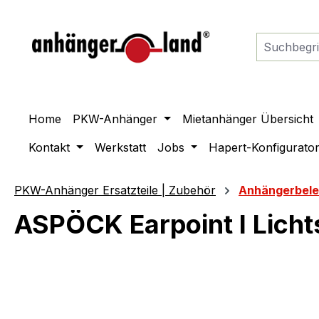
springen
Zur Hauptnavigation springen
Home
PKW-Anhänger
Mietanhänger Übersicht
Kontakt
Werkstatt
Jobs
Hapert-Konfigurato
PKW-Anhänger Ersatzteile | Zubehör
Anhängerbel
ASPÖCK Earpoint I Licht
Bildergalerie überspringen