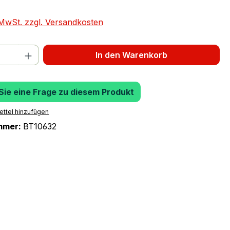
. MwSt. zzgl. Versandkosten
 Anzahl: Gib den gewünschten Wert ein 
In den Warenkorb
 Sie eine Frage zu diesem Produkt
ttel hinzufügen
mmer:
BT10632