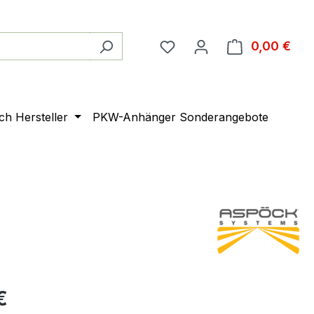
0,00 €
Ware
ach Hersteller
PKW-Anhänger Sonderangebote
€