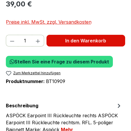
39,00 €
Preise inkl. MwSt. zzgl. Versandkosten
Produkt Anzahl: Gib den gewünschten We
In den Warenkorb
Stellen Sie eine Frage zu diesem Produkt
Zum Merkzettel hinzufügen
Produktnummer:
BT10909
Beschreibung
ASPÖCK Earpoint III Rückleuchte rechts ASPÖCK
Earpoint III Rückleuchte rechtsm. RFL. 5-poliger
Bajonett Marke: Aspöck
Mehr