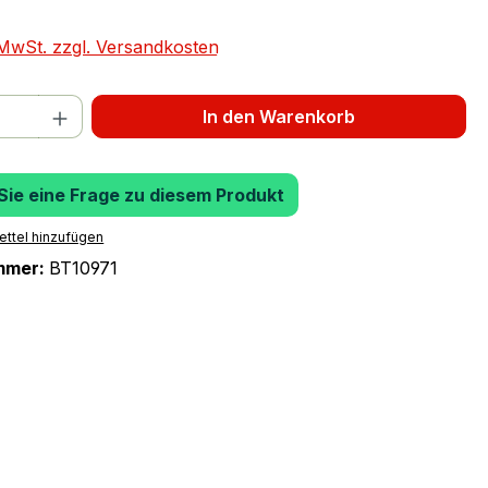
. MwSt. zzgl. Versandkosten
 Anzahl: Gib den gewünschten Wert ein 
In den Warenkorb
 Sie eine Frage zu diesem Produkt
ttel hinzufügen
mmer:
BT10971