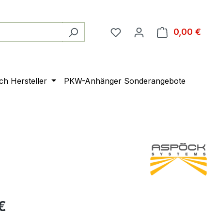
0,00 €
Ware
ach Hersteller
PKW-Anhänger Sonderangebote
€