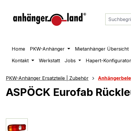
springen
Zur Hauptnavigation springen
Home
PKW-Anhänger
Mietanhänger Übersicht
Kontakt
Werkstatt
Jobs
Hapert-Konfigurato
PKW-Anhänger Ersatzteile | Zubehör
Anhängerbel
ASPÖCK Eurofab Rückle
Bildergalerie überspringen