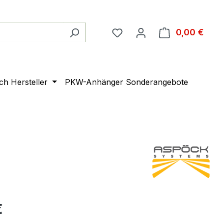
0,00 €
Ware
ach Hersteller
PKW-Anhänger Sonderangebote
€