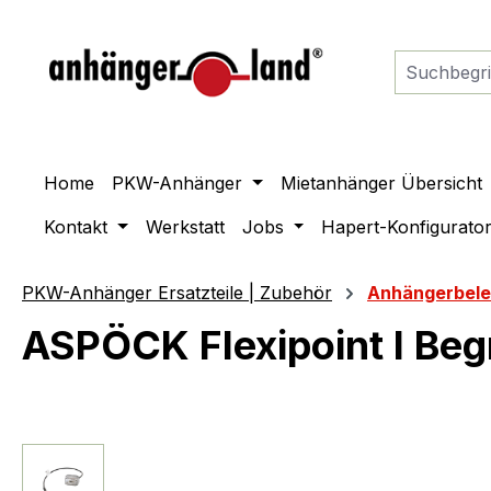
springen
Zur Hauptnavigation springen
Home
PKW-Anhänger
Mietanhänger Übersicht
Kontakt
Werkstatt
Jobs
Hapert-Konfigurato
PKW-Anhänger Ersatzteile | Zubehör
Anhängerbel
ASPÖCK Flexipoint I Be
Bildergalerie überspringen