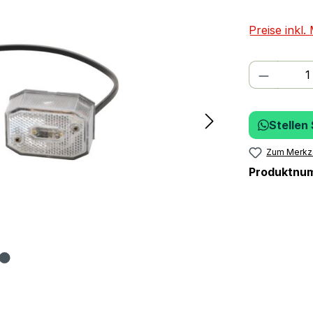
Preise inkl
Produkt
Stellen
Zum Merkze
Produktnu