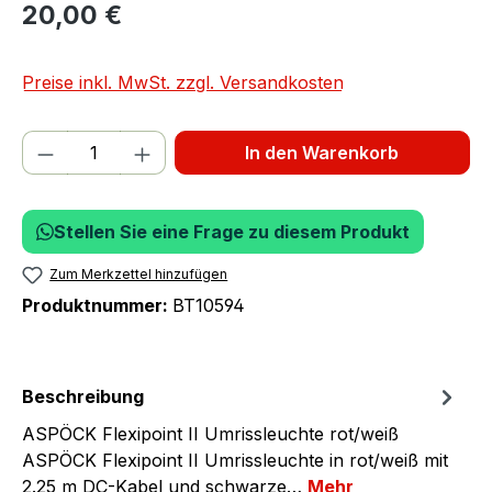
20,00 €
Preise inkl. MwSt. zzgl. Versandkosten
Produkt Anzahl: Gib den gewünschten We
In den Warenkorb
Stellen Sie eine Frage zu diesem Produkt
Zum Merkzettel hinzufügen
Produktnummer:
BT10594
Beschreibung
ASPÖCK Flexipoint II Umrissleuchte rot/weiß
ASPÖCK Flexipoint II Umrissleuchte in rot/weiß mit
2.25 m DC-Kabel und schwarze…
Mehr