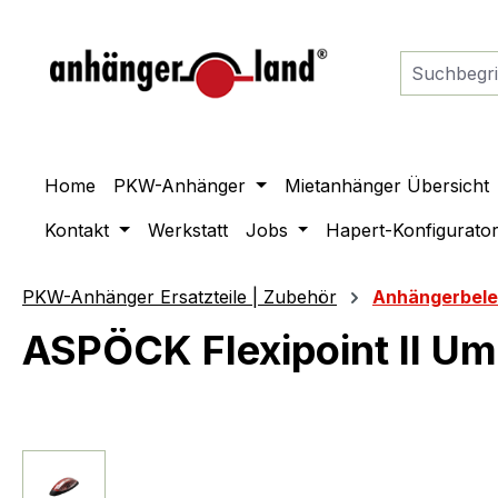
springen
Zur Hauptnavigation springen
Home
PKW-Anhänger
Mietanhänger Übersicht
Kontakt
Werkstatt
Jobs
Hapert-Konfigurato
PKW-Anhänger Ersatzteile | Zubehör
Anhängerbel
ASPÖCK Flexipoint II Um
Bildergalerie überspringen