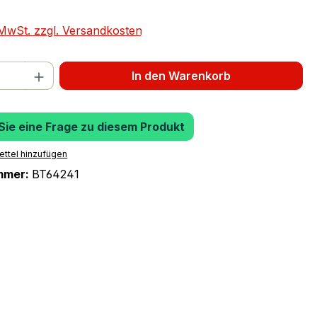
. MwSt. zzgl. Versandkosten
 Anzahl: Gib den gewünschten Wert ein 
In den Warenkorb
 Sie eine Frage zu diesem Produkt
ttel hinzufügen
mmer:
BT64241