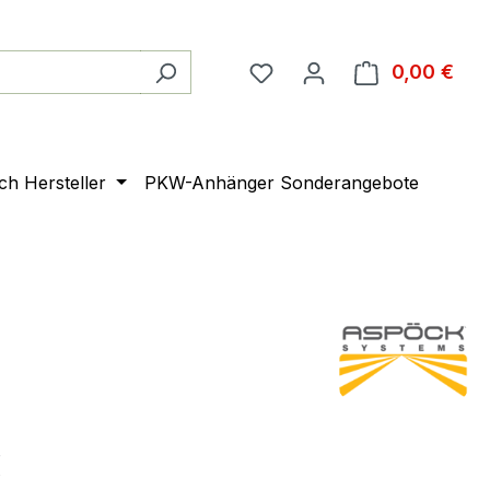
0,00 €
Ware
ach Hersteller
PKW-Anhänger Sonderangebote
€