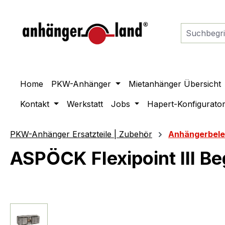
springen
Zur Hauptnavigation springen
Home
PKW-Anhänger
Mietanhänger Übersicht
Kontakt
Werkstatt
Jobs
Hapert-Konfigurato
PKW-Anhänger Ersatzteile | Zubehör
Anhängerbel
ASPÖCK Flexipoint III B
Bildergalerie überspringen