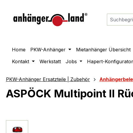
springen
Zur Hauptnavigation springen
Home
PKW-Anhänger
Mietanhänger Übersicht
Kontakt
Werkstatt
Jobs
Hapert-Konfigurato
PKW-Anhänger Ersatzteile | Zubehör
Anhängerbel
ASPÖCK Multipoint II Rü
Bildergalerie überspringen