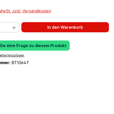
. MwSt. zzgl. Versandkosten
 Anzahl: Gib den gewünschten Wert ein 
In den Warenkorb
 Sie eine Frage zu diesem Produkt
ttel hinzufügen
mmer:
BT10647