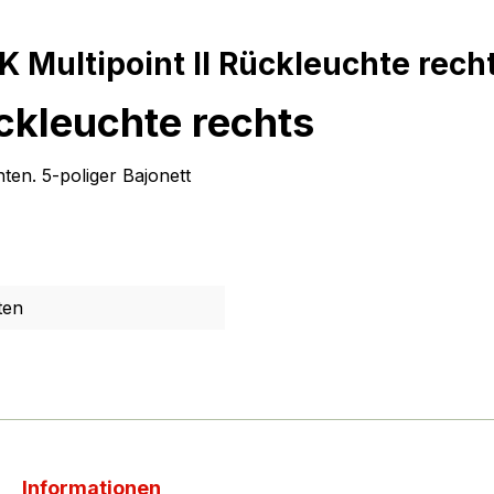
Multipoint II Rückleuchte rech
ckleuchte rechts
en. 5-poliger Bajonett
ten
Informationen