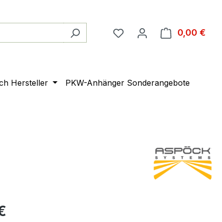
0,00 €
Ware
ach Hersteller
PKW-Anhänger Sonderangebote
€