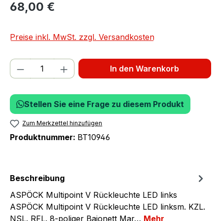
68,00 €
Preise inkl. MwSt. zzgl. Versandkosten
Produkt Anzahl: Gib den gewünschten We
In den Warenkorb
Stellen Sie eine Frage zu diesem Produkt
Zum Merkzettel hinzufügen
Produktnummer:
BT10946
Beschreibung
ASPÖCK Multipoint V Rückleuchte LED links
ASPÖCK Multipoint V Rückleuchte LED linksm. KZL.
NSL. RFL. 8-poliger Bajonett Mar…
Mehr