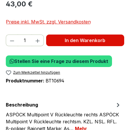
43,00 €
Preise inkl. MwSt. zzgl. Versandkosten
Produkt Anzahl: Gib den gewünschten We
In den Warenkorb
Stellen Sie eine Frage zu diesem Produkt
Zum Merkzettel hinzufügen
Produktnummer:
BT10694
Beschreibung
ASPÖCK Multipoint V Rückleuchte rechts ASPÖCK
Multipoint V Rückleuchte rechtsm. KZL. NSL. RFL.
8-poliger Bajonett Marke: As…
Mehr