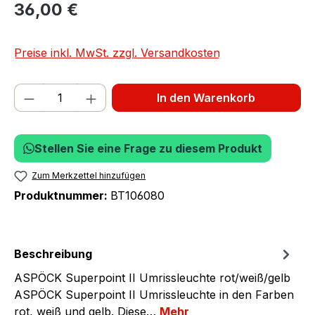
36,00 €
Preise inkl. MwSt. zzgl. Versandkosten
Produkt Anzahl: Gib den gewünschten We
In den Warenkorb
Stellen Sie eine Frage zu diesem Produkt
Zum Merkzettel hinzufügen
Produktnummer:
BT106080
Beschreibung
ASPÖCK Superpoint II Umrissleuchte rot/weiß/gelb
ASPÖCK Superpoint II Umrissleuchte in den Farben
rot, weiß und gelb. Diese…
Mehr