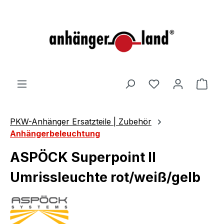
alt springen
Ware
PKW-Anhänger Ersatzteile | Zubehör
Anhängerbeleuchtung
ASPÖCK Superpoint II
Umrissleuchte rot/weiß/gelb