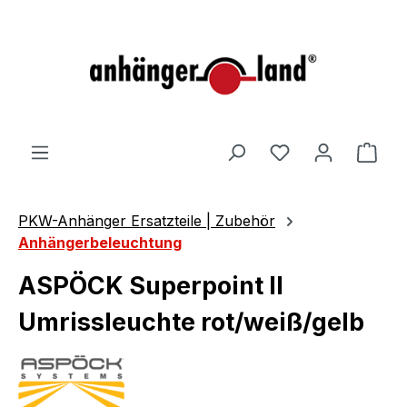
alt springen
Ware
PKW-Anhänger Ersatzteile | Zubehör
Anhängerbeleuchtung
ASPÖCK Superpoint II
Umrissleuchte rot/weiß/gelb