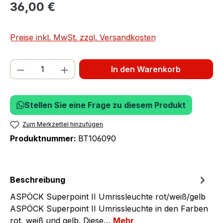
36,00 €
Preise inkl. MwSt. zzgl. Versandkosten
Produkt Anzahl: Gib den gewünschten We
In den Warenkorb
Stellen Sie eine Frage zu diesem Produkt
Zum Merkzettel hinzufügen
Produktnummer:
BT106090
Beschreibung
ASPÖCK Superpoint II Umrissleuchte rot/weiß/gelb
ASPÖCK Superpoint II Umrissleuchte in den Farben
rot, weiß und gelb. Diese…
Mehr