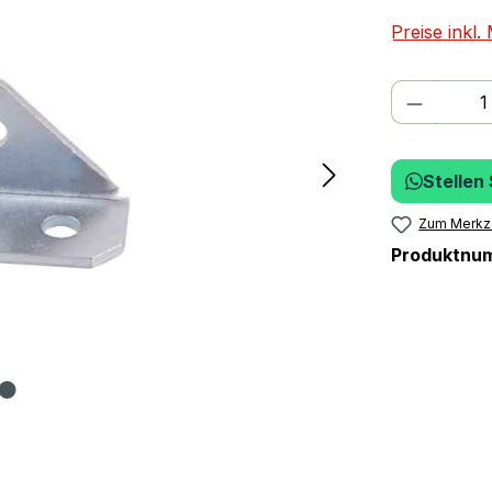
Preise inkl
Produkt
Stellen
Zum Merkze
Produktnu