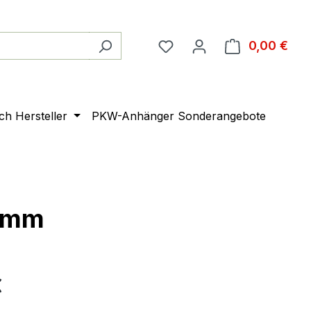
0,00 €
Ware
ach Hersteller
PKW-Anhänger Sonderangebote
6 mm
€