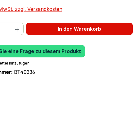
. MwSt. zzgl. Versandkosten
 Anzahl: Gib den gewünschten Wert ein 
In den Warenkorb
 Sie eine Frage zu diesem Produkt
ttel hinzufügen
mmer:
BT40336