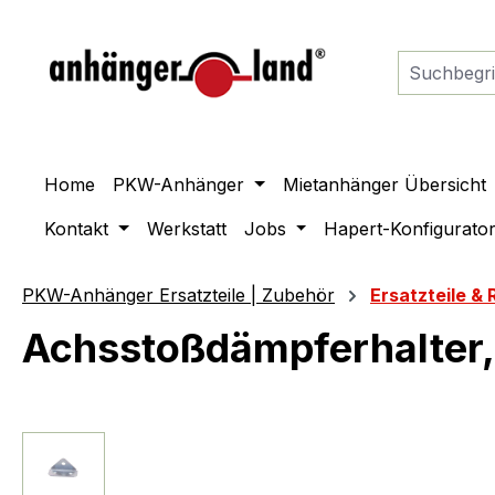
springen
Zur Hauptnavigation springen
Home
PKW-Anhänger
Mietanhänger Übersicht
Kontakt
Werkstatt
Jobs
Hapert-Konfigurato
PKW-Anhänger Ersatzteile | Zubehör
Ersatzteile & 
Achsstoßdämpferhalter,
Bildergalerie überspringen