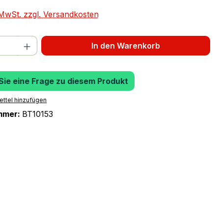
. MwSt. zzgl. Versandkosten
 Anzahl: Gib den gewünschten Wert ein 
In den Warenkorb
 Sie eine Frage zu diesem Produkt
ttel hinzufügen
mmer:
BT10153