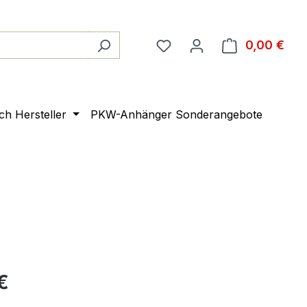
0,00 €
Ware
ach Hersteller
PKW-Anhänger Sonderangebote
€