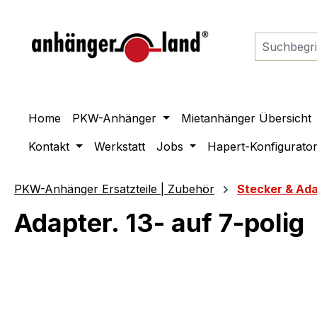
springen
Zur Hauptnavigation springen
Home
PKW-Anhänger
Mietanhänger Übersicht
Kontakt
Werkstatt
Jobs
Hapert-Konfigurato
PKW-Anhänger Ersatzteile | Zubehör
Stecker & Ad
Adapter. 13- auf 7-polig
Bildergalerie überspringen