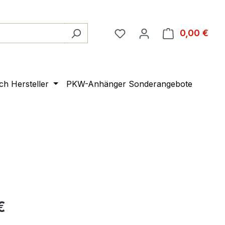
0,00 €
Ware
ach Hersteller
PKW-Anhänger Sonderangebote
€