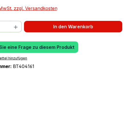
. MwSt. zzgl. Versandkosten
 Anzahl: Gib den gewünschten Wert ein 
In den Warenkorb
 Sie eine Frage zu diesem Produkt
ttel hinzufügen
mmer:
BT404161