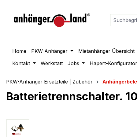
springen
Zur Hauptnavigation springen
Home
PKW-Anhänger
Mietanhänger Übersicht
Kontakt
Werkstatt
Jobs
Hapert-Konfigurato
PKW-Anhänger Ersatzteile | Zubehör
Anhängerbel
Batterietrennschalter. 1
Bildergalerie überspringen