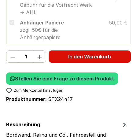
Gebühr für die Vorfracht Werk
-> AHL
Anhänger Papiere
50,00 €
zzgl. 50€ für die
Anhängerpapiere
Produkt Anzahl: Gib den gewünschten We
In den Warenkorb
Stellen Sie eine Frage zu diesem Produkt
Zum Merkzettel hinzufügen
Produktnummer:
STX24417
Beschreibung
Bordwand, Reling und Co., Fahrgestell und