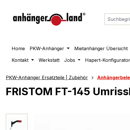
springen
Zur Hauptnavigation springen
Home
PKW-Anhänger
Mietanhänger Übersicht
Kontakt
Werkstatt
Jobs
Hapert-Konfigurato
PKW-Anhänger Ersatzteile | Zubehör
Anhängerbel
FRISTOM FT-145 Umrissle
Bildergalerie überspringen