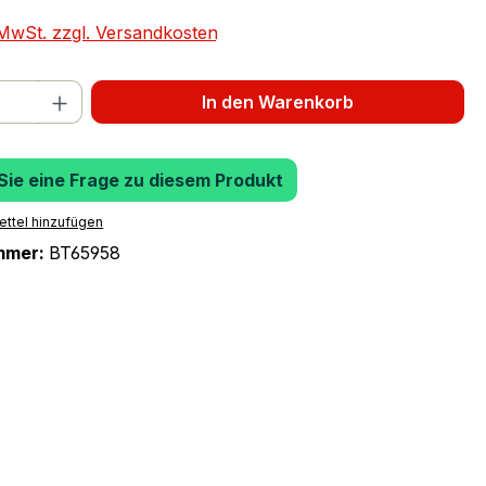
. MwSt. zzgl. Versandkosten
 Anzahl: Gib den gewünschten Wert ein 
In den Warenkorb
 Sie eine Frage zu diesem Produkt
ttel hinzufügen
mmer:
BT65958