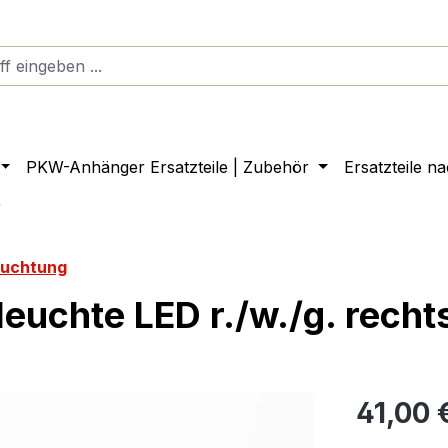
PKW-Anhänger Ersatzteile | Zubehör
Ersatzteile n
r
euchtung
uchte LED r./w./g. recht
41,00 