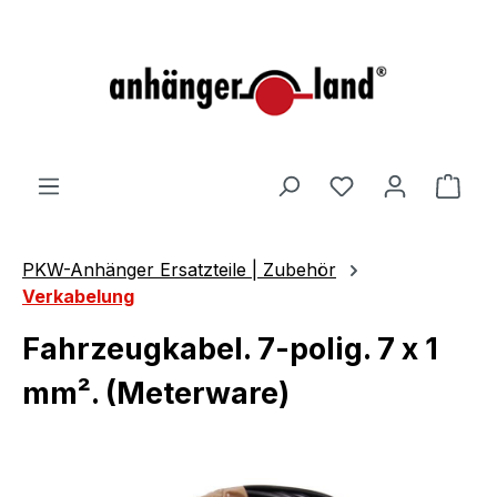
alt springen
Ware
PKW-Anhänger Ersatzteile | Zubehör
Verkabelung
Fahrzeugkabel. 7-polig. 7 x 1
mm². (Meterware)
Bildergalerie überspringen