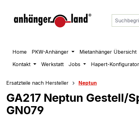
springen
Zur Hauptnavigation springen
Home
PKW-Anhänger
Mietanhänger Übersicht
Kontakt
Werkstatt
Jobs
Hapert-Konfigurato
Ersatzteile nach Hersteller
Neptun
GA217 Neptun Gestell/S
GN079
Bildergalerie überspringen