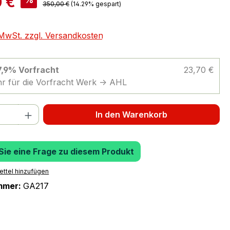
 €
350,00 €
(14.29% gespart)
. MwSt. zzgl. Versandkosten
 7,9% Vorfracht
23,70 €
r für die Vorfracht Werk -> AHL
 Anzahl: Gib den gewünschten Wert ein 
In den Warenkorb
 Sie eine Frage zu diesem Produkt
ttel hinzufügen
mmer:
GA217