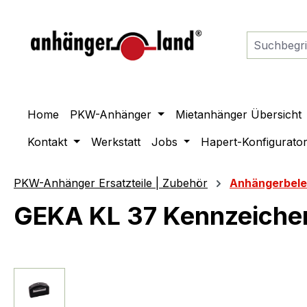
springen
Zur Hauptnavigation springen
Home
PKW-Anhänger
Mietanhänger Übersicht
Kontakt
Werkstatt
Jobs
Hapert-Konfigurato
PKW-Anhänger Ersatzteile | Zubehör
Anhängerbel
GEKA KL 37 Kennzeiche
Bildergalerie überspringen