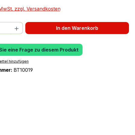
. MwSt. zzgl. Versandkosten
 Anzahl: Gib den gewünschten Wert ein 
In den Warenkorb
 Sie eine Frage zu diesem Produkt
ttel hinzufügen
mmer:
BT10019