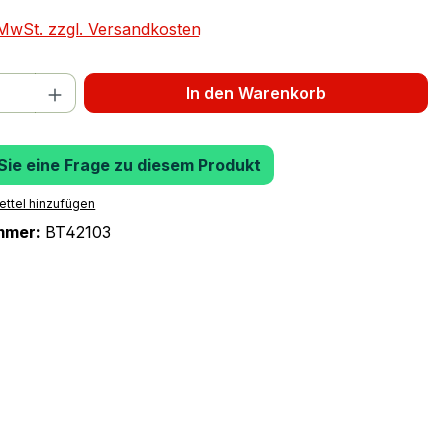
. MwSt. zzgl. Versandkosten
 Anzahl: Gib den gewünschten Wert ein 
In den Warenkorb
 Sie eine Frage zu diesem Produkt
ttel hinzufügen
mmer:
BT42103