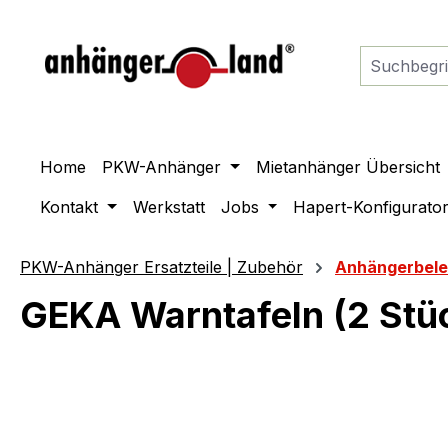
springen
Zur Hauptnavigation springen
Home
PKW-Anhänger
Mietanhänger Übersicht
Kontakt
Werkstatt
Jobs
Hapert-Konfigurato
PKW-Anhänger Ersatzteile | Zubehör
Anhängerbel
GEKA Warntafeln (2 Stüc
Bildergalerie überspringen