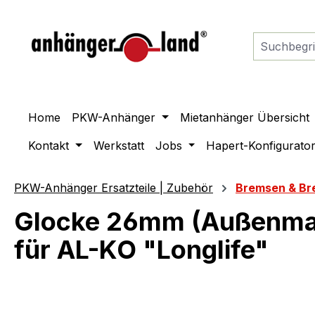
springen
Zur Hauptnavigation springen
Home
PKW-Anhänger
Mietanhänger Übersicht
Kontakt
Werkstatt
Jobs
Hapert-Konfigurato
PKW-Anhänger Ersatzteile | Zubehör
Bremsen & Br
Glocke 26mm (Außenma
für AL-KO "Longlife"
Bildergalerie überspringen