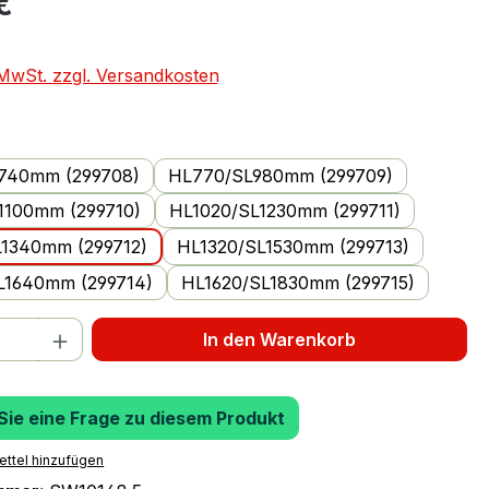
€
. MwSt. zzgl. Versandkosten
uswählen
740mm (299708)
HL770/SL980mm (299709)
1100mm (299710)
HL1020/SL1230mm (299711)
L1340mm (299712)
HL1320/SL1530mm (299713)
L1640mm (299714)
HL1620/SL1830mm (299715)
 Anzahl: Gib den gewünschten Wert ein 
In den Warenkorb
 Sie eine Frage zu diesem Produkt
ttel hinzufügen