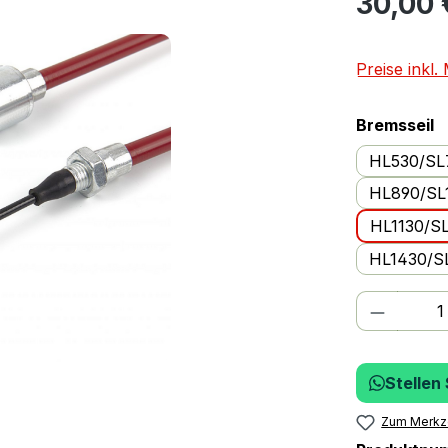
30,00 
Preise inkl
a
Bremsseil
HL530/SL
HL890/SL
HL1130/S
HL1430/S
Produkt
Stellen
Zum Merkze