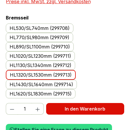
Preise inkl. MwSt. zzgl. Versandkosten
auswählen
Bremsseil
HL530/SL740mm (299708)
HL770/SL980mm (299709)
HL890/SL1100mm (299710)
HL1020/SL1230mm (299711)
HL1130/SL1340mm (299712)
HL1320/SL1530mm (299713)
HL1430/SL1640mm (299714)
HL1620/SL1830mm (299715)
Produkt Anzahl: Gib den gewünschten We
In den Warenkorb
Stellen Sie eine Frage zu diesem Produkt