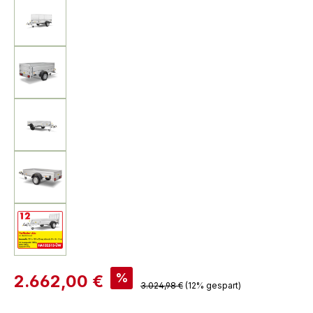
%
2.662,00 €
3.024,98 €
(12% gespart)