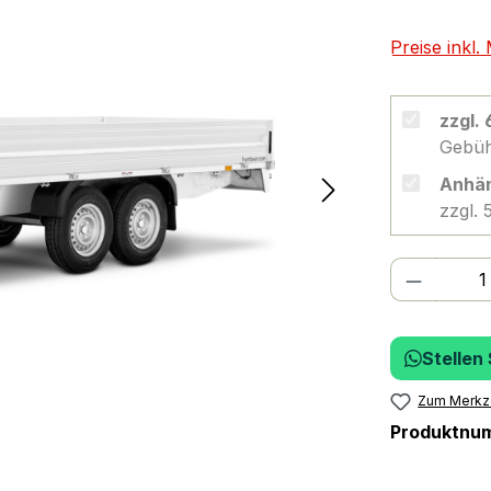
Preise inkl
zzgl.
Gebüh
Anhän
zzgl.
Produkt
Stellen
Zum Merkze
Produktnu