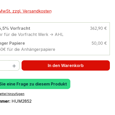
. MwSt. zzgl. Versandkosten
 6,5% Vorfracht
362,90 €
r für die Vorfracht Werk -> AHL
ger Papiere
50,00 €
 50€ für die Anhängerpapiere
 Anzahl: Gib den gewünschten Wert ein 
In den Warenkorb
 Sie eine Frage zu diesem Produkt
ttel hinzufügen
mmer:
HUM2852