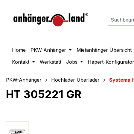
springen
Zur Hauptnavigation springen
Home
PKW-Anhänger
Mietanhänger Übersicht
Kontakt
Werkstatt
Jobs
Hapert-Konfigurato
PKW-Anhänger
Hochlader Überlader
Systema 
HT 305221 GR
Bildergalerie überspringen