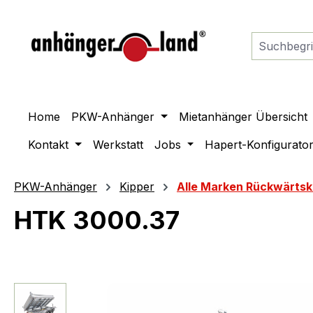
springen
Zur Hauptnavigation springen
Home
PKW-Anhänger
Mietanhänger Übersicht
Kontakt
Werkstatt
Jobs
Hapert-Konfigurato
PKW-Anhänger
Kipper
Alle Marken Rückwärtsk
HTK 3000.37
Bildergalerie überspringen