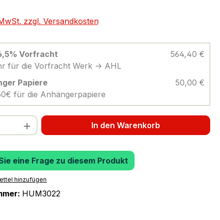
. MwSt. zzgl. Versandkosten
 6,5% Vorfracht
564,40 €
r für die Vorfracht Werk -> AHL
ger Papiere
50,00 €
 50€ für die Anhängerpapiere
 Anzahl: Gib den gewünschten Wert ein 
In den Warenkorb
 Sie eine Frage zu diesem Produkt
ttel hinzufügen
mmer:
HUM3022