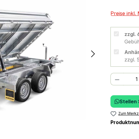
Preise inkl
zzgl.
Gebüh
Anhän
zzgl.
Produkt
Stellen
Zum Merkze
Produktnu