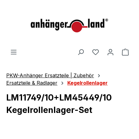
alt springen
Ware
PKW-Anhänger Ersatzteile | Zubehör
Ersatzteile & Radlager
Kegelrollenlager
LM11749/10+LM45449/10
Kegelrollenlager-Set
Bildergalerie überspringen