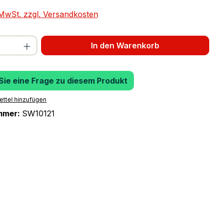
. MwSt. zzgl. Versandkosten
 Anzahl: Gib den gewünschten Wert ein 
In den Warenkorb
 Sie eine Frage zu diesem Produkt
ttel hinzufügen
mmer:
SW10121