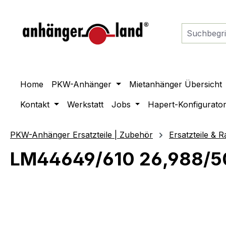
springen
Zur Hauptnavigation springen
Home
PKW-Anhänger
Mietanhänger Übersicht
Kontakt
Werkstatt
Jobs
Hapert-Konfigurato
PKW-Anhänger Ersatzteile | Zubehör
Ersatzteile & R
LM44649/610 26,988/50
Bildergalerie überspringen