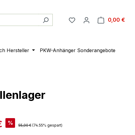
0,00 €
Ware
ach Hersteller
PKW-Anhänger Sonderangebote
lenlager
€
%
55,00 €
(74.55% gespart)