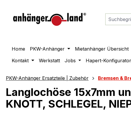
springen
Zur Hauptnavigation springen
Home
PKW-Anhänger
Mietanhänger Übersicht
Kontakt
Werkstatt
Jobs
Hapert-Konfigurato
PKW-Anhänger Ersatzteile | Zubehör
Bremsen & Br
Langlochöse 15x7mm un
KNOTT, SCHLEGEL, NIEP
Bildergalerie überspringen