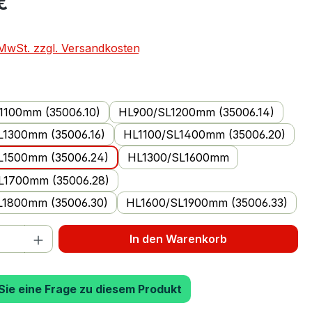
€
. MwSt. zzgl. Versandkosten
uswählen
1100mm (35006.10)
HL900/SL1200mm (35006.14)
L1300mm (35006.16)
HL1100/SL1400mm (35006.20)
L1500mm (35006.24)
HL1300/SL1600mm
L1700mm (35006.28)
L1800mm (35006.30)
HL1600/SL1900mm (35006.33)
 Anzahl: Gib den gewünschten Wert ein 
In den Warenkorb
 Sie eine Frage zu diesem Produkt