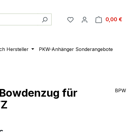
0,00 €
Ware
ach Hersteller
PKW-Anhänger Sonderangebote
/Bowdenzug für
BPW
TZ