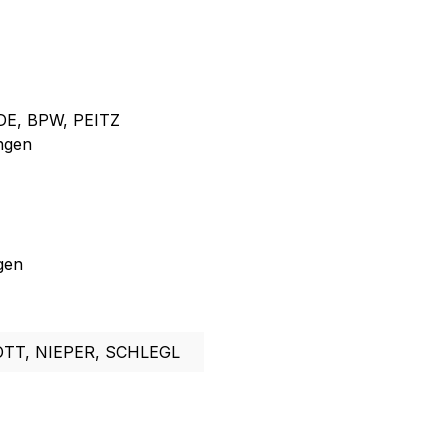
DE, BPW, PEITZ
ängen
gen
TT, NIEPER, SCHLEGL