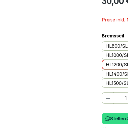
30,00 
Preise inkl
a
Bremsseil
HL800/SL
HL1000/S
HL1200/S
HL1400/S
HL1500/S
Produkt
Stellen