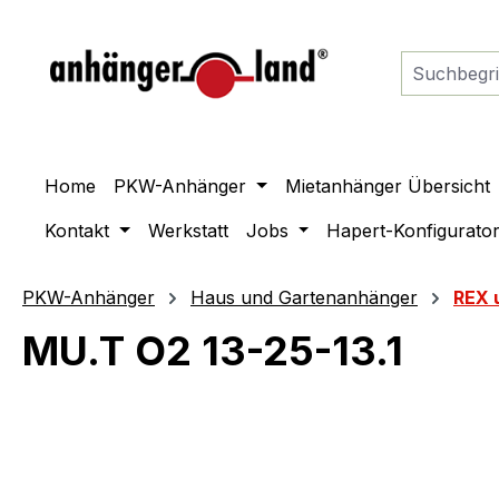
springen
Zur Hauptnavigation springen
Home
PKW-Anhänger
Mietanhänger Übersicht
Kontakt
Werkstatt
Jobs
Hapert-Konfigurato
PKW-Anhänger
Haus und Gartenanhänger
REX 
MU.T O2 13-25-13.1
Bildergalerie überspringen