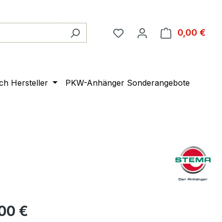
0,00 €
Ware
ach Hersteller
PKW-Anhänger Sonderangebote
00 €