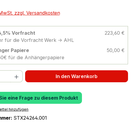
. MwSt. zzgl. Versandkosten
 6,5% Vorfracht
223,60 €
r für die Vorfracht Werk -> AHL
ger Papiere
50,00 €
 50€ für die Anhängerpapiere
 Anzahl: Gib den gewünschten Wert ein 
In den Warenkorb
 Sie eine Frage zu diesem Produkt
ttel hinzufügen
mmer:
STX24264.001