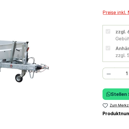
Preise inkl
zzgl.
Gebüh
Anhän
zzgl.
Produkt
Stellen
Zum Merkze
Produktnu