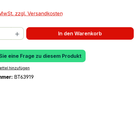
. MwSt. zzgl. Versandkosten
 Anzahl: Gib den gewünschten Wert ein 
In den Warenkorb
 Sie eine Frage zu diesem Produkt
ttel hinzufügen
mmer:
BT63919