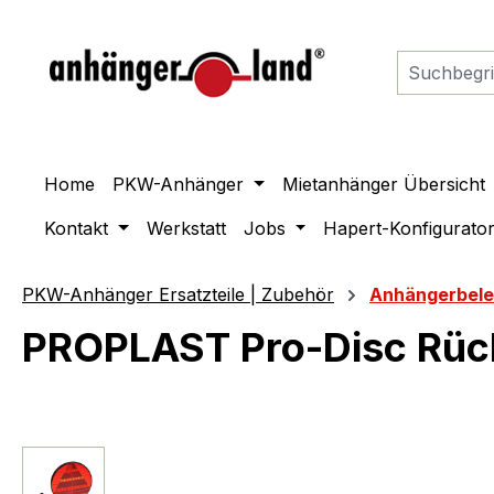
springen
Zur Hauptnavigation springen
Home
PKW-Anhänger
Mietanhänger Übersicht
Kontakt
Werkstatt
Jobs
Hapert-Konfigurato
PKW-Anhänger Ersatzteile | Zubehör
Anhängerbel
PROPLAST Pro-Disc Rück
Bildergalerie überspringen