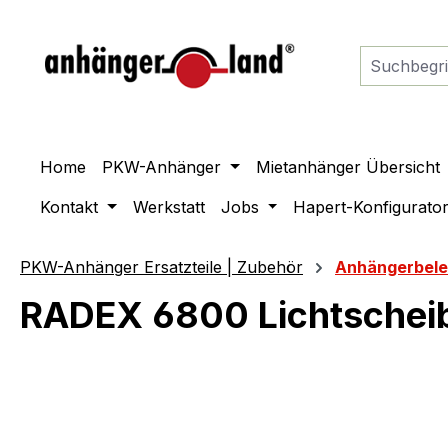
springen
Zur Hauptnavigation springen
Home
PKW-Anhänger
Mietanhänger Übersicht
Kontakt
Werkstatt
Jobs
Hapert-Konfigurato
PKW-Anhänger Ersatzteile | Zubehör
Anhängerbel
RADEX 6800 Lichtscheib
Bildergalerie überspringen