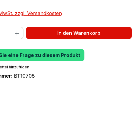
. MwSt. zzgl. Versandkosten
 Anzahl: Gib den gewünschten Wert ein 
In den Warenkorb
 Sie eine Frage zu diesem Produkt
ttel hinzufügen
mmer:
BT10708