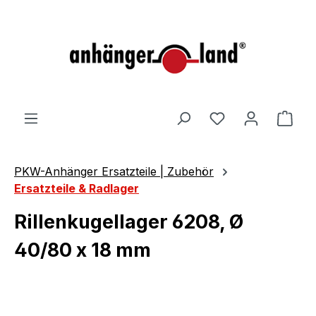
alt springen
Ware
PKW-Anhänger Ersatzteile | Zubehör
Ersatzteile & Radlager
Rillenkugellager 6208, Ø
40/80 x 18 mm
Bildergalerie überspringen