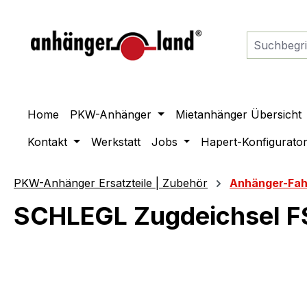
springen
Zur Hauptnavigation springen
Home
PKW-Anhänger
Mietanhänger Übersicht
Kontakt
Werkstatt
Jobs
Hapert-Konfigurato
PKW-Anhänger Ersatzteile | Zubehör
Anhänger-Fah
SCHLEGL Zugdeichsel FS7
Bildergalerie überspringen