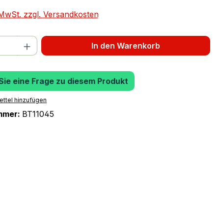
. MwSt. zzgl. Versandkosten
 Anzahl: Gib den gewünschten Wert ein 
In den Warenkorb
 Sie eine Frage zu diesem Produkt
ttel hinzufügen
mmer:
BT11045