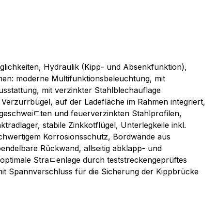
lichkeiten, Hydraulik (Kipp- und Absenkfunktion),
men: moderne Multifunktionsbeleuchtung, mit
sstattung, mit verzinkter Stahlblechauflage
erzurrbügel, auf der Ladefläche im Rahmen integriert,
geschweiﾧten und feuerverzinkten Stahlprofilen,
lager, stabile Zinkkotflügel, Unterlegkeile inkl.
ochwertigem Korrosionsschutz, Bordwände aus
endelbare Rückwand, allseitig abklapp- und
optimale Straﾧenlage durch teststreckengeprüftes
 mit Spannverschluss für die Sicherung der Kippbrücke