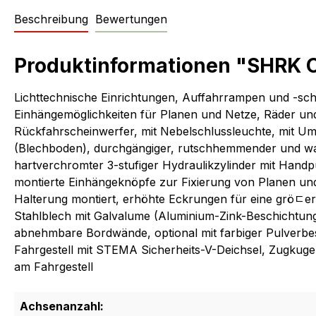
Beschreibung
Bewertungen
Produktinformationen "SHRK O
Lichttechnische Einrichtungen, Auffahrrampen und -sch
Einhängemöglichkeiten für Planen und Netze, Räder un
Rückfahrscheinwerfer, mit Nebelschlussleuchte, mit Umr
(Blechboden), durchgängiger, rutschhemmender und wass
hartverchromter 3-stufiger Hydraulikzylinder mit Hand
montierte Einhängeknöpfe zur Fixierung von Planen und 
Halterung montiert, erhöhte Eckrungen für eine gröﾧ
Stahlblech mit Galvalume (Aluminium-Zink-Beschichtung
abnehmbare Bordwände, optional mit farbiger Pulverbe
Fahrgestell mit STEMA Sicherheits-V-Deichsel, Zugkugel
am Fahrgestell
Achsenanzahl: