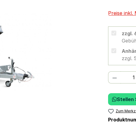
Preise inkl
zzgl.
Gebüh
Anhän
zzgl.
Produkt
Stellen
Zum Merkze
Produktnu