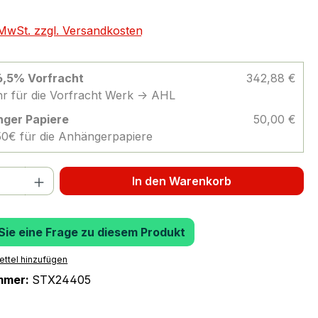
. MwSt. zzgl. Versandkosten
 6,5% Vorfracht
342,88 €
r für die Vorfracht Werk -> AHL
ger Papiere
50,00 €
 50€ für die Anhängerpapiere
 Anzahl: Gib den gewünschten Wert ein 
In den Warenkorb
 Sie eine Frage zu diesem Produkt
ttel hinzufügen
mmer:
STX24405