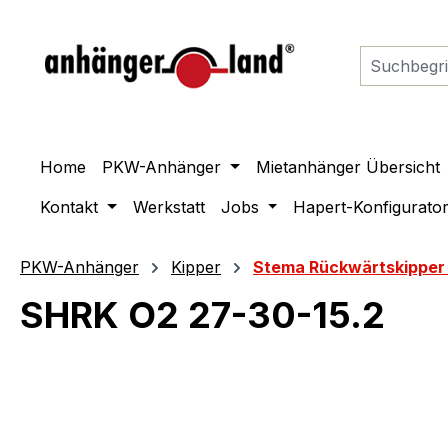
springen
Zur Hauptnavigation springen
Home
PKW-Anhänger
Mietanhänger Übersicht
Kontakt
Werkstatt
Jobs
Hapert-Konfigurato
PKW-Anhänger
Kipper
Stema Rückwärtskipper
SHRK O2 27-30-15.2
Bildergalerie überspringen