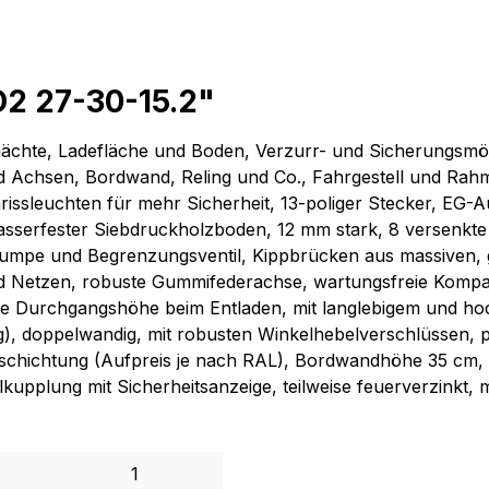
2 27-30-15.2"
ächte, Ladefläche und Boden, Verzurr- und Sicherungsmög
d Achsen, Bordwand, Reling und Co., Fahrgestell und Rah
issleuchten für mehr Sicherheit, 13-poliger Stecker, EG-Au
erfester Siebdruckholzboden, 12 mm stark, 8 versenkte V
pumpe und Begrenzungsventil, Kippbrücken aus massiven, 
Netzen, robuste Gummifederachse, wartungsfreie Kompaktrad
ere Durchgangshöhe beim Entladen, mit langlebigem und h
), doppelwandig, mit robusten Winkelhebelverschlüssen, p
schichtung (Aufpreis je nach RAL), Bordwandhöhe 35 cm, 
kupplung mit Sicherheitsanzeige, teilweise feuerverzinkt,
1