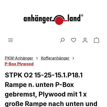
alt springen
Ware
PKW-Anhänger
Kofferanhänger
P-Box Plywood
STPK O2 15-25-15.1.P18.1
Rampe n. unten P-Box
gebremst, Plywood mit 1 x
große Rampe nach unten und