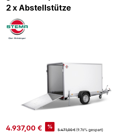
2 x Abstellstütze
Bildergalerie überspringen
%
4.937,00 €
5.471,00 €
(9.76% gespart)