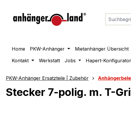
springen
Zur Hauptnavigation springen
Home
PKW-Anhänger
Mietanhänger Übersicht
Kontakt
Werkstatt
Jobs
Hapert-Konfigurato
PKW-Anhänger Ersatzteile | Zubehör
Anhängerbel
Stecker 7-polig. m. T-Gr
Bildergalerie überspringen