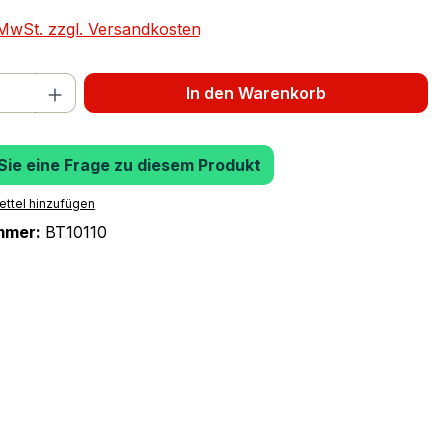
. MwSt. zzgl. Versandkosten
 Anzahl: Gib den gewünschten Wert ein 
In den Warenkorb
 Sie eine Frage zu diesem Produkt
ttel hinzufügen
mmer:
BT10110